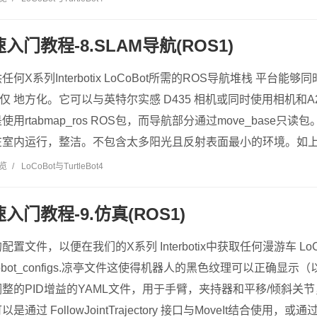
速入门教程-8.SLAM导航(ROS1)
X系列Interbotix LoCoBot所需的ROS导航堆栈 平台能
仅 地方化。它可以与英特尔实感 D435 相机或同时使用相机和A2M8
用rtabmap_ros ROS包，而导航部分通过move_base
内运行，整洁。不包含太多阳光且反射表面最小的环境。如上所示，此包构建在
浏览
/
LoCoBot与TurtleBot4
速入门教程-9.仿真(ROS1)
置文件，以便在我们的X系列 Interbotix中获取任何漫游车 Lo
obot_configs.凉亭文件这使得机器人的黑色纹理可以正确显
的PID增益的YAML文件，用于手臂，夹持器和平移/倾斜关节，以便
过 FollowJointTrajectory 接口与MoveIt结合使用，