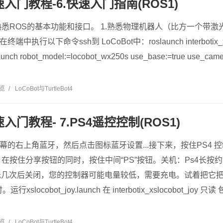
快速入门教程-6.快速入门指南(ROS1)
ROS的基本功能和接口。 1.熟悉物理机器人（比方一个带激光雷达的L
端中执行以下命令ssh到 LoCoBot中：roslaunch interbotix_xslo
launch robot_model:=locobot_wx250s use_base:=true use_camer
浏览
/
LoCoBot与TurtleBot4
速入门教程- 7.PS4遥控控制(ROS1)
幕的右上角蓝牙，然后点击图标蓝牙设置...接下来，按住PS4 控
在按住分享按钮的同时，按住中间“PS”按钮。关机：Ps4长按
闪烁几次后关闭，您的控制器可能电量较低，需要充电。试着把它
xslocobot_joy.launch 在 interbotix_xslocobot_
浏览
/
LoCoBot与TurtleBot4