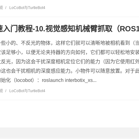
浏览
/
LoCoBot与TurtleBot4
快速入门教程-10.视觉感知机械臂抓取（ROS
一些小的、不反光的物体，这样它们就可以清晰地被相机看到（
应该足够小，以便无论夹持器的方向如何，它们都可以轻松地安
太反光，因为这会干扰深度相机定位它们的能力（因为它使用红
为这也会干扰相机的深度感应能力。小物件可以随意放置。对于
cobot）：roslaunch interbotix_xs...
浏览
/
LoCoBot与TurtleBot4