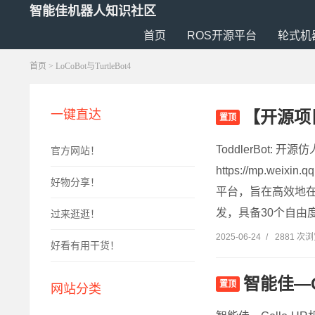
智能佳机器人知识社区
首页
ROS开源平台
轮式机
首页
>
LoCoBot与TurtleBot4
【开源项目
一键直达
置顶
ToddlerBot
官方网站！
https://mp.wei
好物分享！
平台，旨在高效地
发，具备30个自由
过来逛逛！
2025-06-24
/
2881 次
好看有用干货！
智能佳—
置顶
网站分类