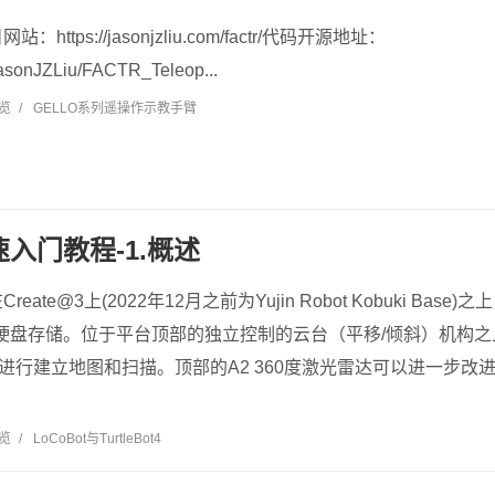
ttps://jasonjzliu.com/factr/代码开源地址：
/JasonJZLiu/FACTR_Teleop...
浏览
/
GELLO系列遥操作示教手臂
快速入门教程-1.概述
ate@3上(2022年12月之前为Yujin Robot Kobuki Bas
0g硬盘存储。位于平台顶部的独立控制的云台（平移/倾斜）机构之
，可进行建立地图和扫描。顶部的A2 360度激光雷达可以进一步
浏览
/
LoCoBot与TurtleBot4