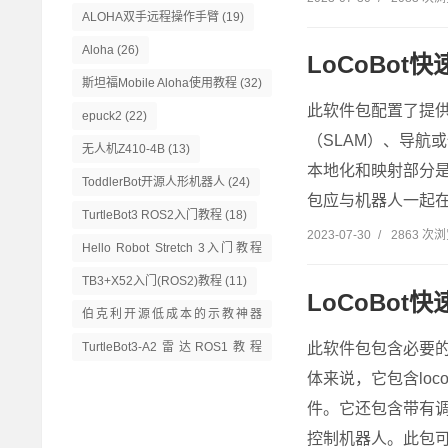
ALOHA双手远程操作手臂
(19)
Aloha
(26)
LoCoBot快
斯坦福Mobile Aloha使用教程
(32)
此软件包配置了提供任何
epuck2
(22)
（SLAM）、导航或
无人机Z410-4B
(13)
本地化和映射部分是使
ToddlerBot开源人形机器人
(24)
包应与机器人一起在室
TurtleBot3 ROS2入门教程
(18)
2023-07-30
/
2863 次
Hello Robot Stretch 3入门教程
(14)
TB3+X52入门(ROS2)教程
(11)
LoCoBot快
伯克利开源低成本的示教神器
GELLO
(13)
此软件包包含必要的配
TurtleBot3-A2雷达ROS1教程
(16)
体来说，它包含loc
件。它还包含带有调整
控制机器人。此包可以是通