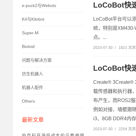
LoCoBot
e-puck2与Webots
LoCoBot平台可
K4与Kilobot
统，特别是XM430-
Super-M
点。...
Bioloid
2023-07-30
/
1821 次
问题与解决方案
LoCoBot
仿生机器人
Create® 3C
机器人配件
载传感器和执行器，
布产生，而ROS2
Others
例如对接、墙壁跟随
i3、8GB DDR4内存、
最新文章
2023-07-30
/
2254 次
伯克利开源低成本的示教神器