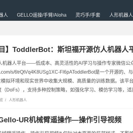
器人
GELLO遥操/手臂/Aloha
灵巧手/手套
人形机器人
】ToddlerBot：斯坦福开源仿人机器人
: 开源仿人机器人平台——低成本、高灵活性的AI学习与操作专家微信
xin.qq.com/s/6trQtVq4K8USg1XC-Fl6pAToddlerBot
在模拟环境和现实世界中收集大规模、高质量的训练数据。该平
度（DoFs），支持多种控制策略，如强化学习、模仿学习等，适
浏览
/
人形机器人
Gello-UR机械臂遥操作—操作引导视频