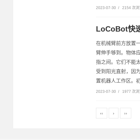
2023-07-30
/
2154 次
LoCoBot
在机械臂前方放置
臂伸手够到。物体
指之间。它们不能
受到阳光直射，因
置机器人工作区。初始化（lo
2023-07-30
/
1977 次
‹‹
›
››