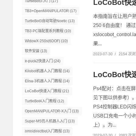
LoCoBot
TurtleBot3-入门
(17)
TB3+OpenMANIPULATOR
(17)
本指南旨在让用户熟悉
TurtleBot3自动驾驶Noetic
(13)
250 6自由度！ 通过在终
TB3-PC端配置系列教程
(10)
xslocobot_control.
WidowX-250s(6DOF)
(10)
果...
软件安装
(13)
2023-07-30
/
2154 次
e-puck2快速入门
(24)
Kilobot机器人入门教程
(14)
LoCoBot快
Elisa-3机器人入门教程
(14)
Ps4配对：点击在屏
LoCoBot快速入门教程
(21)
见下图以供参考）。
TurtleBot4入门教程
(12)
PS4控制器LED
OpenMANIPULATOR-X入门
(13)
USB口充电一个小时。运行
Super-MS仿人机器人入门
(13)
上）。为...
omnidirectbot入门教程
(13)
2023-07-30
/
2083 次