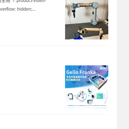
product-video-
erflow: hidden;...