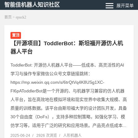
智能佳机器人知识社区
展开菜单
首页
> epuck2
置顶
【开源项目】ToddlerBot：斯坦福开源仿人机
器人平台
ToddlerBot: 开源仿人机器人平台——低成本、高灵活性的AI
学习与操作专家微信公众号文章链接跳转：
https://mp.weixin.qq.com/s/6trQtVq4K8USg1XC-
Fl6pAToddlerBot是一个开源的、与机器学习兼容的仿人机器
人平台，旨在高效地在模拟环境和现实世界中收集大规模、高
质量的训练数据。该平台由斯坦福大学的设计团队开发，具备
30个自由度（DoFs），支持多种控制策略，如强化学习、模
仿学习等，适用于广泛的研究和应用场景。产品亮点低成本...
2025-06-24
/
2926 次浏览
/
人形机器人