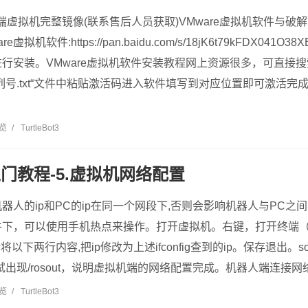
端虚拟机完整镜像(联系售后人员获取)VMware虚拟机软件与破
拟机软件:https://pan.baidu.com/s/18jK6t79kFDX041O
行安装。VMware虚拟机软件安装教程网上资源很多，可直接
列号.txt“文件中粘贴激活码进入软件填写到对应位置即可激活
浏览
/
TurtleBot3
t3入门教程-5.虚拟机网络配置
器人的ip和PC的ip在同一个网段下,否则会影响机器人与PC之
下，可以使用手机热点来操作。打开虚拟机。右键，打开终端（Open
.bashrc将以下两行内容,把ip修改为上述ifconfig查到的ip。保存退出。sour
e测试出现/rosout，说明虚拟机端的网络配置完成。机器人端连接网
浏览
/
TurtleBot3