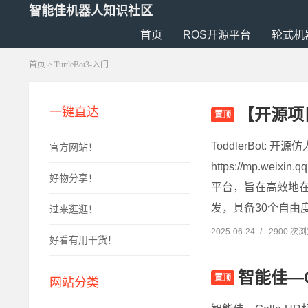
智能佳机器人知识社区
首页
ROS开源平台
轮式机
首页
> TurtleBot3-入门
【开源项目
一键直达
置顶
ToddlerBot
官方网站！
https://mp.wei
好物分享！
平台，旨在高效地
发，具备30个自由
过来逛逛！
2025-06-24
/
2900 次
好看有用干货！
智能佳—
置顶
网站分类