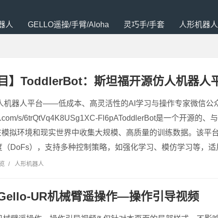
器人
GELLO遥操/手臂/Aloha
灵巧手/手套
人形机器人
】ToddlerBot：斯坦福开源仿人机器人
: 开源仿人机器人平台——低成本、高灵活性的AI学习与操作专家微信
xin.qq.com/s/6trQtVq4K8USg1XC-Fl6pAToddlerBot
在模拟环境和现实世界中收集大规模、高质量的训练数据。该平
度（DoFs），支持多种控制策略，如强化学习、模仿学习等，适
浏览
/
人形机器人
Gello-UR机械臂遥操作—操作引导视频