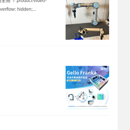
product-video-
erflow: hidden;...