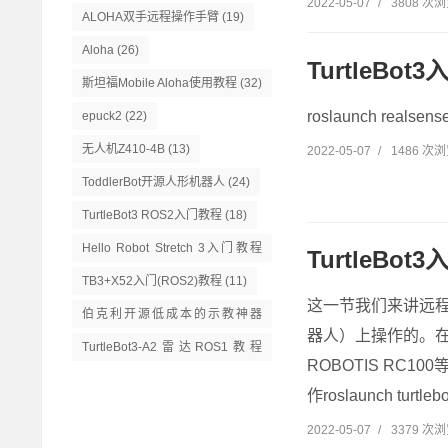
2022-05-07
/
3808 次
ALOHA双手远程操作手臂
(19)
Aloha
(26)
TurtleBo
斯坦福Mobile Aloha使用教程
(32)
roslaunch realse
epuck2
(22)
无人机Z410-4B
(13)
2022-05-07
/
1486 次
ToddlerBot开源人形机器人
(24)
TurtleBot3 ROS2入门教程
(18)
Hello Robot Stretch 3入门教程
TurtleBo
(14)
TB3+X52入门(ROS2)教程
(11)
这一节我们来讲远程控
伯克利开源低成本的示教神器
器人）上操作的。在
GELLO
(13)
TurtleBot3-A2雷达ROS1教程
ROBOTIS RC
(16)
作roslaunch turtl
2022-05-07
/
3379 次