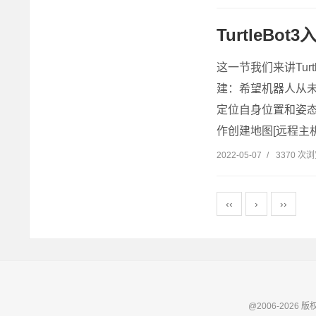
TurtleBo
这一节我们来讲Turtleb
建：希望机器人从
定位自身位置和姿态
作创建地图[远程主机
2022-05-07
/
3370 次
‹‹
›
››
@2006-2026 