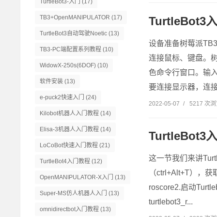
TurtleBot3-入门
(17)
TB3+OpenMANIPULATOR
(17)
TurtleB
TurtleBot3自动驾驶Noetic
(13)
设备准备树莓派TB3
TB3-PC端配置系列教程
(10)
连接鼠标、键盘。树
WidowX-250s(6DOF)
(10)
色命令行窗口。输入
软件安装
(13)
要连接显示器，连接显示器
e-puck2快速入门
(24)
2022-05-07
/
5217 次
Kilobot机器人入门教程
(14)
Elisa-3机器人入门教程
(14)
TurtleBo
LoCoBot快速入门教程
(21)
这一节我们来讲Tur
TurtleBot4入门教程
(12)
（ctrl+Alt+T），获
OpenMANIPULATOR-X入门
(13)
roscore2.启动Turt
Super-MS仿人机器人入门
(13)
turtlebot3_r...
omnidirectbot入门教程
(13)