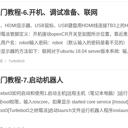
ot3入门教程-6.开机、调试准备、联网
、HDMI显示器、USB鼠标、USB键盘用HDMI线连接TB3上的H
莓派管脚定义：开机拨动openCR开关至如图所示位置，靠近
用户名：robot输入密码：robot （默认输入的密码是看不见
的方法如下：联网对于ubuntu 18.04 server版本系统: 输入以下
浏览
/
TurtleBot3
t3入门教程-7.启动机器人
tlebot3如何启动和使用1.启动主机[远程主机（笔记本电脑）]运行
取root权限，输入roscore，如果显示 started core service [/ro
lebot3[Turtlebot3之树莓派]启动launch文件运行机器人程序roslaunch t