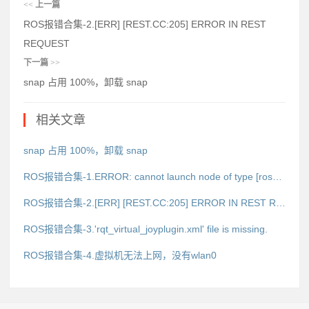
<<
上一篇
ROS报错合集-2.[ERR] [REST.CC:205] ERROR IN REST
REQUEST
下一篇
>>
snap 占用 100%，卸载 snap
相关文章
snap 占用 100%，卸载 snap
ROS报错合集-1.ERROR: cannot launch node of type [rosserial_python/serial_node.py]: rosserial_python
ROS报错合集-2.[ERR] [REST.CC:205] ERROR IN REST REQUEST
ROS报错合集-3.'rqt_virtual_joyplugin.xml' file is missing.
ROS报错合集-4.虚拟机无法上网，没有wlan0