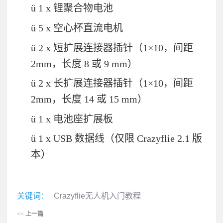
ü
1 x
锂聚合物电池
ü
5 x
空心杯直流电机
ü
2 x
短扩展连接器插针（
1
×
10
，间距
2mm
，长度
8
或
9 mm
）
ü
2 x
长扩展连接器插针（
1
×
10
，间距
2mm
，长度
14
或
15 mm
）
ü
1 x
电池座扩展板
ü
1 x USB
数据线（仅限
Crazyflie 2.1
版
本）
关键词：
Crazyflie无人机入门教程
<<
上一篇