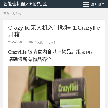
智能佳机器人知识社区
展开菜单
首页
>
无人机
Crazyflie无人机入门教程-1.Crazyflie
开箱
2025-08-04
/
909 次浏览
/
无人机
Crazyflie
包装盒内含以下物品。组装前，
请确保所有物品齐全。