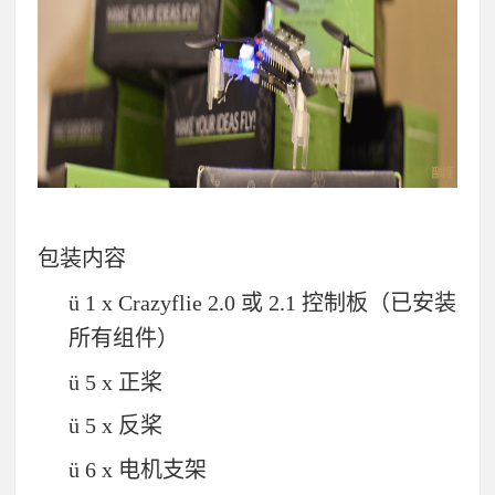
包装内容
ü
1 x Crazyflie 2.0
或
2.1
控制板（已安装
所有组件）
ü
5 x
正桨
ü
5 x
反桨
ü
6 x
电机支架