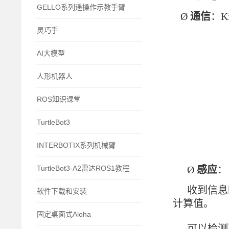
GELLO系列遥操作示教手臂
Ø
通信
：Ki
灵巧手
AI大模型
人形机器人
ROS知识课堂
TurtleBot3
INTERBOTIX系列机械臂
TurtleBot3-A2雷达ROS1教程
Ø
感应
：
收到信息
软件下载和安装
计算值。
固定桌面式Aloha
可以检测到