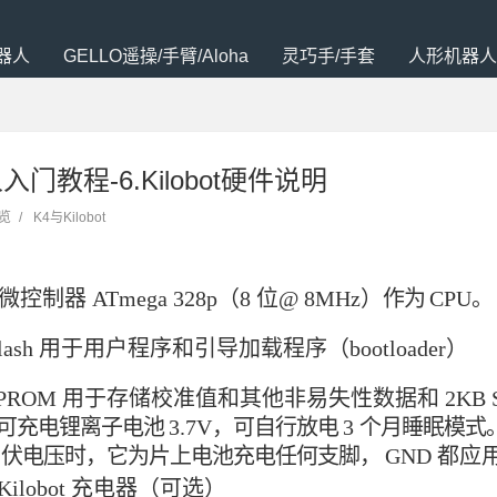
器人
GELLO遥操/手臂/Aloha
灵巧手/手套
人形机器人
人入门教程-6.Kilobot硬件说明
浏览
/
K4与Kilobot
微控制器
ATmega 328p（8
位@
8MHz）
作为
CPU
。
Flash 用于用户程序和引导加载程序（bootloader）
PROM
用于存储校准值和其他非易失性数据和
2KB
可充电锂离子电池
3.7V
，可自行放电
3
个月睡眠模式
伏电压时，它为片上电池充电任何支脚，
GND
都应
ilobot
充电器（可选）