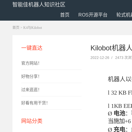
智能佳机器人知识社区
首页
ROS开源平台
轮式机
首页
>
K4与Kilobot
Kilobot机器
一键直达
2022-12-26
/
2473 次
官方网站！
好物分享！
机器人以
过来逛逛！
l
32
KB 
好看有用干货！
l
1KB
EE
Ø
电池
：
当施加
+6
网站分类
Ø
充电
：K