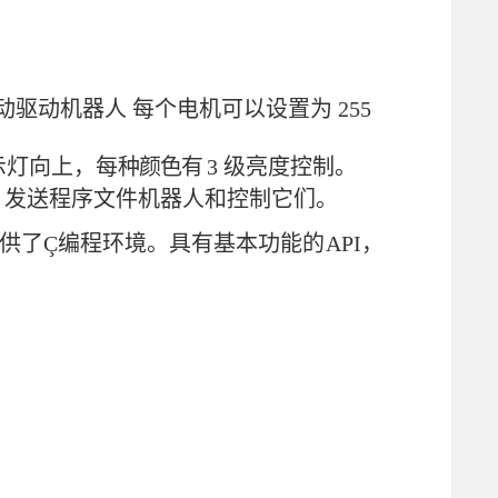
动驱动机器人
每个电机可以设置为
255
示灯向上，每
种颜色有
3 级亮度控制。
板，发送程序文件机
器人和控制它们。
供了Ç编程环境。具有基本功
能
的
API，
。