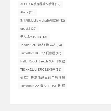
ALOHA双手远程操作手臂
(19)
Aloha
(26)
斯坦福Mobile Aloha使用教程
(32)
epuck2
(22)
无人机Z410-4B
(13)
ToddlerBot开源人形机器人
(24)
TurtleBot3 ROS2入门教程
(18)
Hello Robot Stretch 3入门教程
(14)
TB3+X52入门(ROS2)教程
(11)
伯克利开源低成本的示教神器
GELLO
(13)
TurtleBot3-A2雷达ROS1教程
(16)