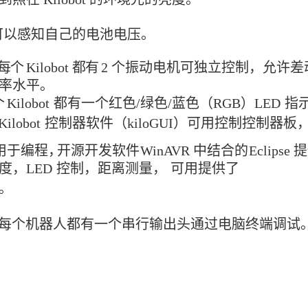
ot 可以感知自己的电池电压。
每个
Kilobot
都有
2
个振动电机可独立控制，允许差
率水平。
个
Kilobot
都有一个红色/绿色
/
蓝色
（RGB）LED
指
ilobot
控制器软件（kiloGUI）可用控制控制器
用于编程
，
开源开发软件
WinAVR
中结合的
Eclipse
提
度
，LED
控制，距离
测
量，
可用提供了
。
每个机器人都有一个串行输出头通过电脑终端调试