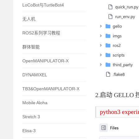
LoCoBot与TurtleBot4
无人机
ROS2系列学习教程
群体智能
OpenMANIPULATOR-X
DYNAMIXEL
TB3&OpenMANIPULATOR-X
2.
启动
GELLO
Mobile Aloha
python3 experi
Stretch 3
Elisa-3