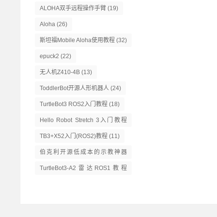
ALOHA双手远程操作手臂
(19)
Aloha
(26)
斯坦福Mobile Aloha使用教程
(32)
epuck2
(22)
无人机Z410-4B
(13)
ToddlerBot开源人形机器人
(24)
TurtleBot3 ROS2入门教程
(18)
Hello Robot Stretch 3入门教程
(14)
TB3+X52入门(ROS2)教程
(11)
伯克利开源低成本的示教神器
GELLO
(13)
TurtleBot3-A2雷达ROS1教程
(16)