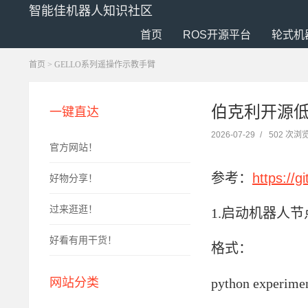
智能佳机器人知识社区
首页
ROS开源平台
轮式机
首页
>
GELLO系列遥操作示教手臂
伯克利开源低
一键直达
2026-07-29
/
502 次浏
官方网站！
参考：
https://g
好物分享！
过来逛逛！
1.
启动机器人节
好看有用干货！
格式：
网站分类
python experimen