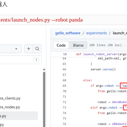
器人
ents/launch_nodes.py --robot panda