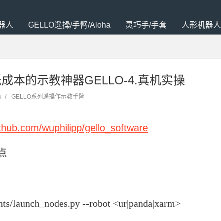
器人
GELLO遥操/手臂/Aloha
灵巧手/手套
人形机器人
成本的示教神器GELLO-4.真机实操
览
/
GELLO系列遥操作示教手臂
ithub.com/wuphilipp/gello_software
点
ts/launch_nodes.py --robot <ur|panda|xarm>