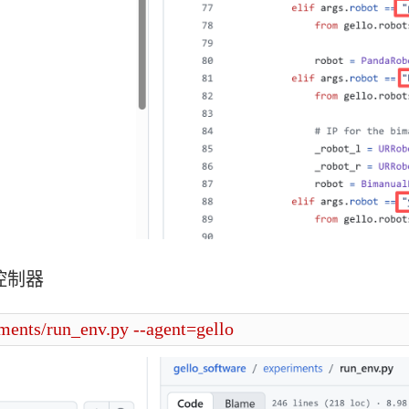
控制器
ments/run_env.py --agent=gello