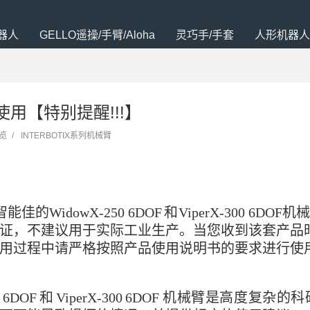
器人
GELLO遥操/手臂/Aloha
灵巧手/手套
人形机器人
臂使用【特别提醒!!!】
浏览
/
INTERBOTIX系列机械臂
智能佳的
W
id
o
w
X
-2
5
0
6
D
O
F
和
V
ip
e
r
X
-3
0
0
6
D
O
F
机械
证，不建议用于实际工业生产。当您收到该套产品
用过程中请严格按照产品使用说明书的要求进行使
6DOF
和
ViperX-300
6DOF
机械臂是高度复杂的科