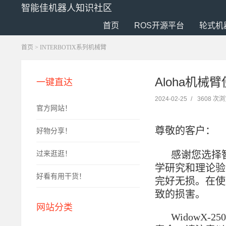
智能佳机器人知识社区
首页
ROS开源平台
轮式机
首页
>
INTERBOTIX系列机械臂
Aloha机械
一键直达
2024-02-25
/
3608 次
官方网站！
尊敬的客户：
好物分享！
感谢您选择
过来逛逛！
学研究和理论验
好看有用干货！
完好无损。在使
致的损害。
网站分类
WidowX-250