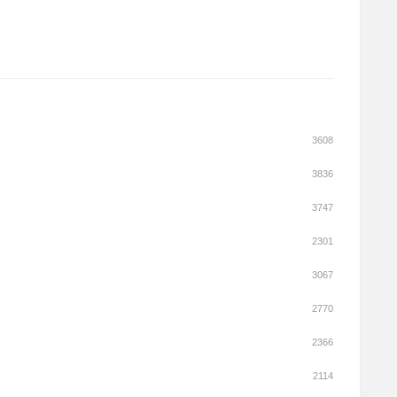
3608
3836
3747
2301
3067
2770
2366
2114