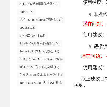
使用建议：
ALOHA双手远程操作手臂
(19)
Aloha
(26)
5.
非授
斯坦福Mobile Aloha使用教程
(32)
潜在问题：
epuck2
(22)
使用建议：
无人机Z410-4B
(13)
ToddlerBot开源人形机器人
(24)
6.
遵循
TurtleBot3 ROS2入门教程
(18)
潜在问题：
Hello Robot Stretch 3入门教程
(14)
使用建议：
TB3+X52入门(ROS2)教程
(11)
伯克利开源低成本的示教神器
以上建议旨
GELLO
(13)
TurtleBot3-A2雷达ROS1教程
联系。
(16)